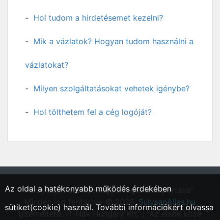
Hol tudom a hirdetésemet kezelni?
Mik a vázlatok? Hogyan tudom használni a
vázlatokat?
Milyen szolgáltatásokat vehetek igénybe?
Hol tölthetem fel a cég logóját?
Az oldal a hatékonyabb működés érdekében
"Sülysáp, Pest vármegyei régió állásportálja"
Minden jog fentartva © 2026.
SulysapAllas.hu
sütiket(cookie) használ. További információkért olvassa
Üzemeltető: IT-Nav Hungary Kft. | "Az elsők közé