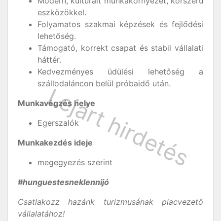
Modern, kulturált munkakörnyezet, korszerű
eszközökkel.
Folyamatos szakmai képzések és fejlődési
lehetőség.
Támogató, korrekt csapat és stabil vállalati
háttér.
Kedvezményes üdülési lehetőség a
szállodaláncon belül próbaidő után.
Munkavégzés helye
Egerszalók
Munkakezdés ideje
megegyezés szerint
#hunguestesneklennijó
Csatlakozz hazánk turizmusának piacvezető
vállalatához!