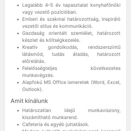
Legalább 4–5 év tapasztalat konyhafőnöki
vagy vezető pozícióban.
Emberi és szakmai határozottság, inspiráló
vezetői stílus és kommunikáció.
Gazdaság orientált szemlélet, határozott
készlet és költségkezelés.
Kreatív gondolkodás, rendszerszintű
látásmód, tudás átadás, határozott
előrelátás.
Felelősségteljes következetes
munkavégzés.
Alapfokú MS Office ismeretek (Word, Excel,
Outlook).
Amit kínálunk
Határozatlan idejű munkaviszony,
kiszámítható munkarend.
Cafeteria és egyéb juttatások.