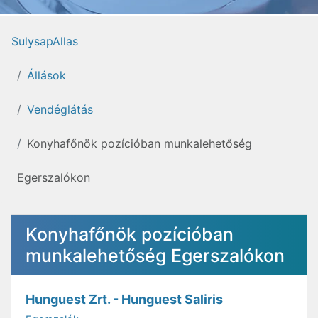
SulysapAllas
Állások
Vendéglátás
Konyhafőnök pozícióban munkalehetőség
Egerszalókon
Konyhafőnök pozícióban
munkalehetőség Egerszalókon
Hunguest Zrt. - Hunguest Saliris