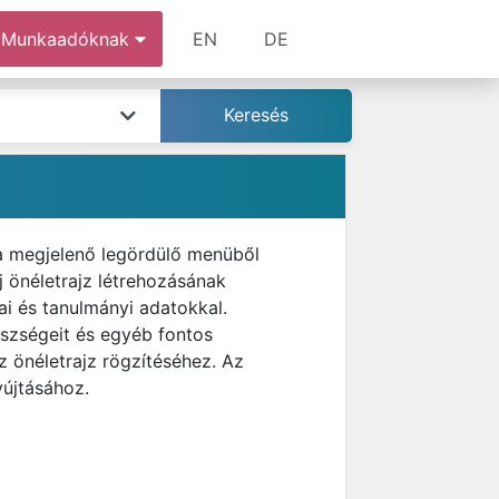
Munkaadóknak
EN
DE
 a megjelenő legördülő menüből
 önéletrajz létrehozásának
i és tanulmányi adatokkal.
észségeit és egyéb fontos
z önéletrajz rögzítéséhez. Az
yújtásához.