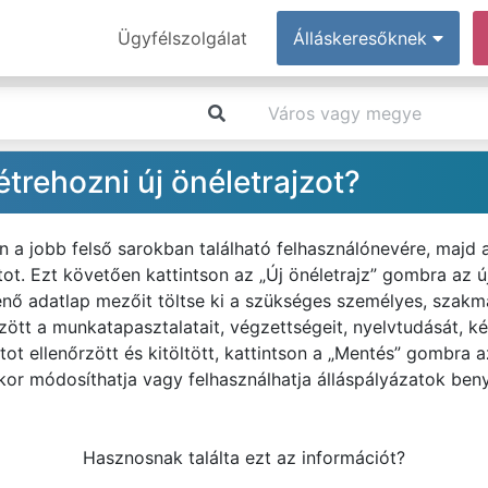
Ügyfélszolgálat
Álláskeresőknek
trehozni új önéletrajzot?
n a jobb felső sarokban található felhasználónevére, majd
t. Ezt követően kattintson az „Új önéletrajz” gombra az új
ő adatlap mezőit töltse ki a szükséges személyes, szakma
tt a munkatapasztalatait, végzettségeit, nyelvtudását, k
ot ellenőrzött és kitöltött, kattintson a „Mentés” gombra a
kor módosíthatja vagy felhasználhatja álláspályázatok ben
Hasznosnak találta ezt az információt?