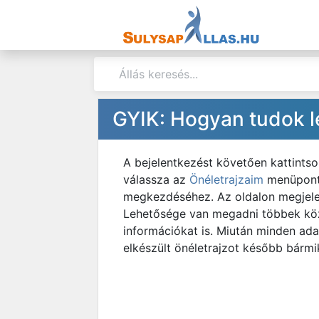
GYIK: Hogyan tudok lé
A bejelentkezést követően kattintso
válassza az
Önéletrajzaim
menüponto
megkezdéséhez. Az oldalon megjelen
Lehetősége van megadni többek közö
információkat is. Miután minden adat
elkészült önéletrajzot később bármi